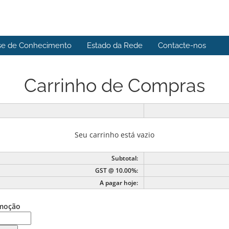
se de Conhecimento
Estado da Rede
Contacte-nos
Carrinho de Compras
Seu carrinho está vazio
Subtotal:
GST @ 10.00%:
A pagar hoje:
moção