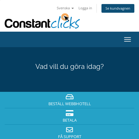
Svenska
Logga in
Se kundvagnen
Växla
navig
Vad vill du göra idag?
BESTÄLL WEBBHOTELL
BETALA
FÅ SUPPORT