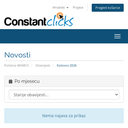
Hrvatski
Prijava
Pregled košarice
Preba
navig
Novosti
Početna WHMCS
Obavijesti
Kolovoz 2026
Po mjesecu
Nema najava za prikaz